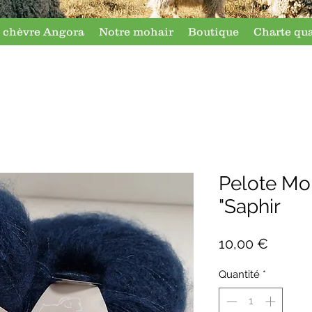
 chèvre Angora
Notre mohair
Boutique
Charte qua
Pelote Moh
"Saphir
Prix
10,00 €
Quantité
*